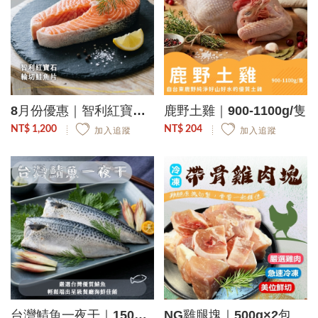
8月份優惠｜智利紅寶石輪切鮭魚片｜275g/片 8片組
鹿野土雞｜900-1100g/隻
NT$ 1,200
NT$ 204
加入追蹤
加入追蹤
台灣鯖魚一夜干｜150g/2片/包
NG雞腿塊｜500g×2包