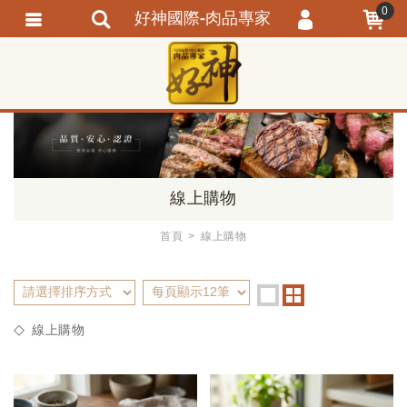
--------------------------
---------------------------------
0
好神國際-肉品專家
會員登入
繁體中文
會員註冊
忘記密碼
訂單查詢
追蹤清單
線上購物
首頁
線上購物
線上購物