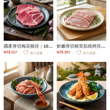
國產厚切梅花豬排｜1000g/9-11片/包
鮮嫩厚切豬里肌燒烤排｜500g/2包
NT$ 557
NT$ 391
加入追蹤
加入追蹤