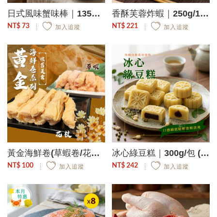
日式風味蟹味棒｜135g/包
香酥芙蓉炸蝦｜250g/10入/盒
NT$ 73
NT$ 221
加入追蹤
加入追蹤
黃金海鮮卷(草蝦卷/花枝卷)｜200g/10條/盒
冰心綠豆糕｜300g/包 (方型、圓型隨機出貨)
NT$ 100
NT$ 242
加入追蹤
加入追蹤