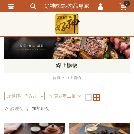
--------------------------
---------------------------------
0
好神國際-肉品專家
會員登入
繁體中文
會員註冊
忘記密碼
訂單查詢
追蹤清單
線上購物
首頁
線上購物
調理食品
加熱即食