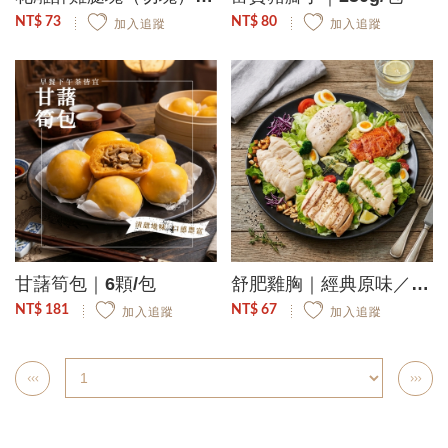
NT$ 73
NT$ 80
加入追蹤
加入追蹤
甘藷筍包｜6顆/包
舒肥雞胸｜經典原味／紐奧良風味／義式香草／台式香蔥／日式椒鹽｜100g/包
NT$ 181
NT$ 67
加入追蹤
加入追蹤