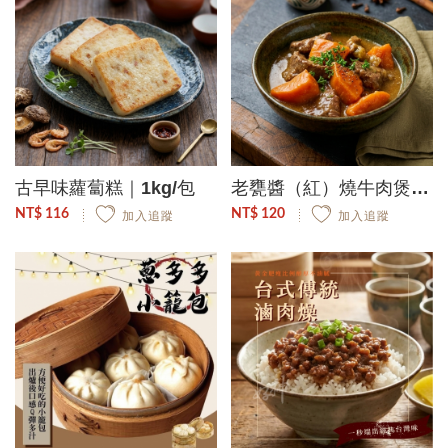
古早味蘿蔔糕｜1kg/包
老甕醬（紅）燒牛肉煲｜300g/包
NT$ 116
NT$ 120
加入追蹤
加入追蹤