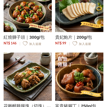
紅燒獅子頭｜300g/包
貴妃鮑片｜200g/包
NT$ 146
NT$ 99
加入追蹤
加入追蹤
花雕醉雞腿塊（切塊）｜250g/包
富貴豬腳丁｜250g/包