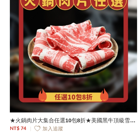
★火鍋肉片大集合任選10包8折★美國黑牛頂級雪花肥牛肉片｜150g/包
NT$ 74
加入追蹤