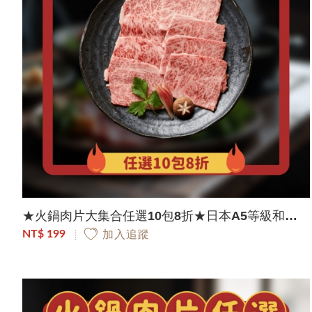
★火鍋肉片大集合任選10包8折★日本A5等級和牛極致饗宴肉片｜100g/包
NT$ 199
加入追蹤