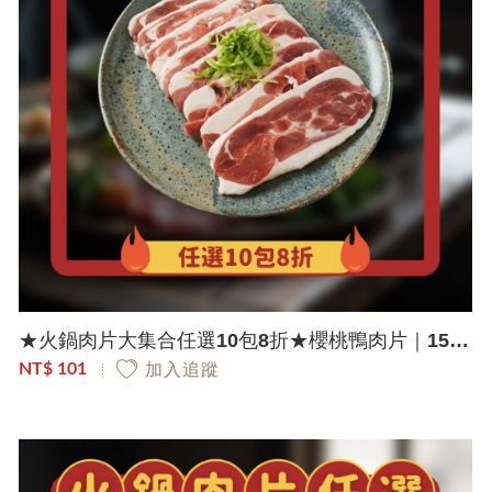
★火鍋肉片大集合任選10包8折★櫻桃鴨肉片｜150g/包
NT$ 101
加入追蹤