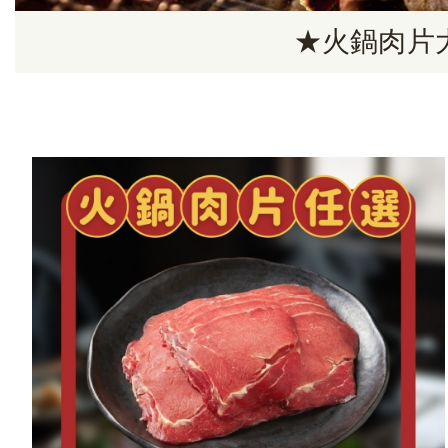
★火鍋肉片