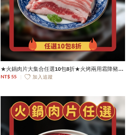
★火鍋肉片大集合任選10包8折★火烤兩用霜降豬五花肉片(150g/包)
NT$ 55
加入追蹤