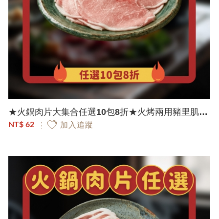
★火鍋肉片大集合任選10包8折★火烤兩用豬里肌肉片｜150g/包
NT$ 62
加入追蹤