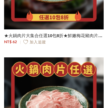
★火鍋肉片大集合任選10包8折★鮮嫩梅花豬肉片｜150g/包
NT$ 62
加入追蹤