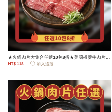
★火鍋肉片大集合任選10包8折★美國板腱牛肉片｜150g/包
NT$ 118
加入追蹤