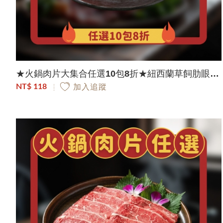
★火鍋肉片大集合任選10包8折★紐西蘭草飼肋眼沙朗牛肉片(150g/包)
NT$ 118
加入追蹤