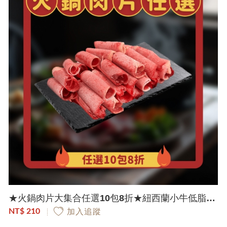
★火鍋肉片大集合任選10包8折★紐西蘭小牛低脂鮮嫩肉片｜300g/包
NT$ 210
加入追蹤