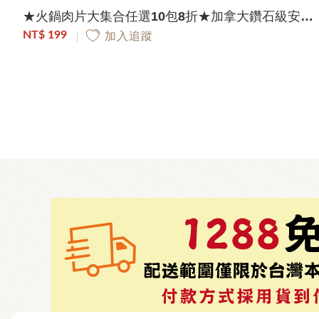
★火鍋肉片大集合任選10包8折★加拿大鑽石級安格斯黑牛胸腹肉片｜200g/盒
NT$ 199
加入追蹤