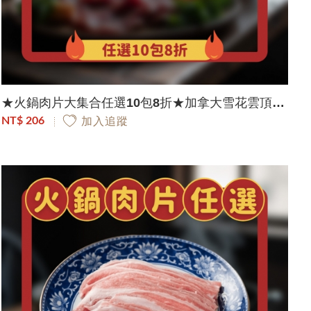
★火鍋肉片大集合任選10包8折★加拿大雪花雲頂穀飼板腱牛肉片｜200g/包
NT$ 206
加入追蹤