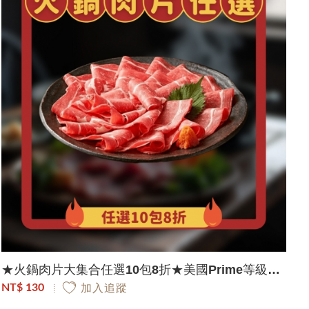
★火鍋肉片大集合任選10包8折★美國Prime等級霜降牛肉片｜150g/包
NT$ 130
加入追蹤