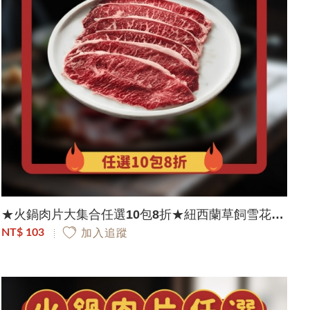
★火鍋肉片大集合任選10包8折★紐西蘭草飼雪花板腱肉片｜150g/包
NT$ 103
加入追蹤